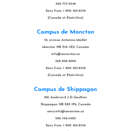
506 737-5049
Sans frais: 1 800 363-8336
(Canada et États-Unis)
Campus de Moncton
18, avenue Antonine-Maillet
Moncton NB E1A 3E9, Canada
info@umoncton.ca
506 858-4000
Sans frais: 1 800 363-8336
(Canada et États-Unis)
Campus de Shippagan
218, boulevard J.-D.-Gauthier
Shippagan NB E8S 1P6, Canada
umcs.info@umoncton.ca
506 336-3400
Sans frais: 1 800 363-8336