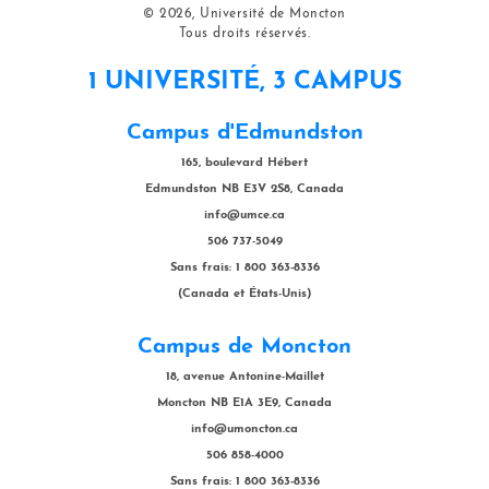
© 2026, Université de Moncton
Tous droits réservés.
1 UNIVERSITÉ, 3 CAMPUS
Campus d'Edmundston
165, boulevard Hébert
Edmundston NB E3V 2S8, Canada
info@umce.ca
506 737-5049
Sans frais: 1 800 363-8336
(Canada et États-Unis)
Campus de Moncton
18, avenue Antonine-Maillet
Moncton NB E1A 3E9, Canada
info@umoncton.ca
506 858-4000
Sans frais: 1 800 363-8336