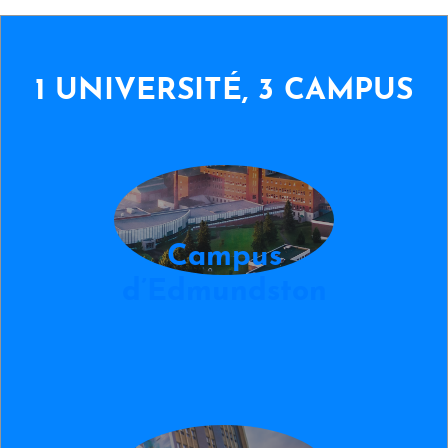
1 UNIVERSITÉ, 3 CAMPUS
image-edmundston
Campus
d’Edmundston
image-moncton