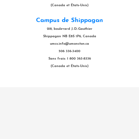
(Canada et États-Unis)
Campus de Shippagan
218, boulevard J.-D.-Gauthier
Shippagan NB E8S 1P6, Canada
umcs.info@umoncton.ca
506 336-3400
Sans frais: 1 800 363-8336
(Canada et États-Unis)