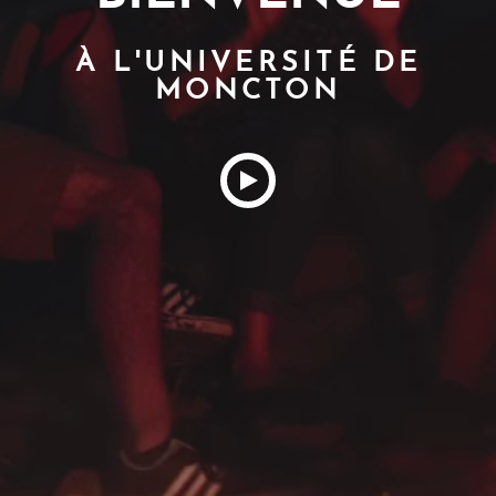
i
p
À L'UNIVERSITÉ DE
a
MONCTON
l