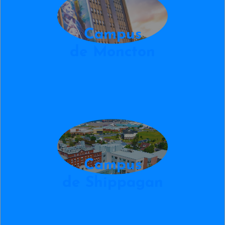
Campus
de Moncton
image-shippagan
Campus
de Shippagan