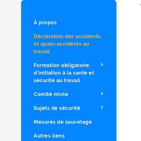
À propos
Déclaration des accidents
et quasi-accidents au
travail
Formation obligatoire
d’initiation à la santé et
sécurité au travail
Comité mixte
Sujets de sécurité
Mesures de sauvetage
Autres liens