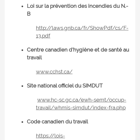
Loi sur la prévention des incendies du N.-
B
http://laws.gnb.ca/fr/ShowPdf/cs/F-
13.pdf
Centre canadien d’hygiène et de santé au
travail
www.cchst.ca/
Site national officiel du SIMDUT
www.hc-sc.gc.ca/ewh-semt/occup-
travail/whmis-simdut/index-fra.php
Code canadien du travail
https://lois-