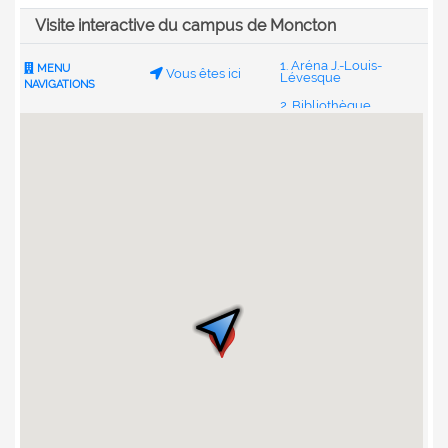
Visite interactive du campus de Moncton
1. Aréna J.-Louis-
MENU
Vous êtes ici
Lévesque
NAVIGATIONS
2. Bibliothèque
Champlain
3. Centre étudiant
4. Ceps Louis-J.-
Robichaud
5. Pavillon des arts
6. Pavillon des
sciences de
l’environnement
7. Église Notre-
Dame-d’Acadie
8. Pavillon Jean-
9
Cadieux
9. Faculté
d’ingénierie
10. Résidence
Lafrance