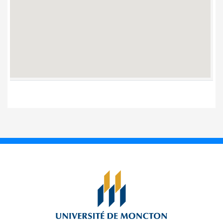
11. Maison Massey
12. Pavillon Adrien-J.-
Cormier
13. Pavillon Clément-
Cormier
14. Pavillon
Jacqueline-
Bouchard