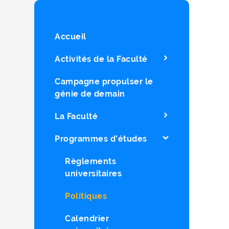
Accueil
Activités de la Faculté
Campagne propulser le
génie de demain
La Faculté
Programmes d’études
Règlements
universitaires
Politiques
Calendrier