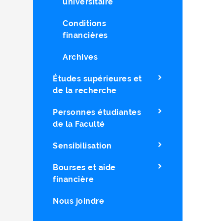
universitaire
Conditions
financières
Archives
Études supérieures et
de la recherche
Personnes étudiantes
de la Faculté
Sensibilisation
Bourses et aide
financière
Nous joindre