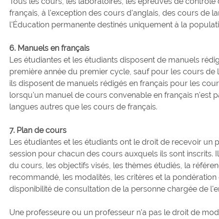
Tous les cours, les laboratoires, les épreuves de contrôl
français, à l'exception des cours d'anglais, des cours de 
l'Éducation permanente destinés uniquement à la populat
6. Manuels en français
Les étudiantes et les étudiants disposent de manuels rédig
première année du premier cycle, sauf pour les cours de l
ils disposent de manuels rédigés en français pour les co
lorsqu'un manuel de cours convenable en français n'est p
langues autres que les cours de français.
7. Plan de cours
Les étudiantes et les étudiants ont le droit de recevoir u
session pour chacun des cours auxquels ils sont inscrits. I
du cours, les objectifs visés, les thèmes étudiés, la référe
recommandé, les modalités, les critères et la pondération
disponibilité de consultation de la personne chargée de l'
Une professeure ou un professeur n'a pas le droit de modifi