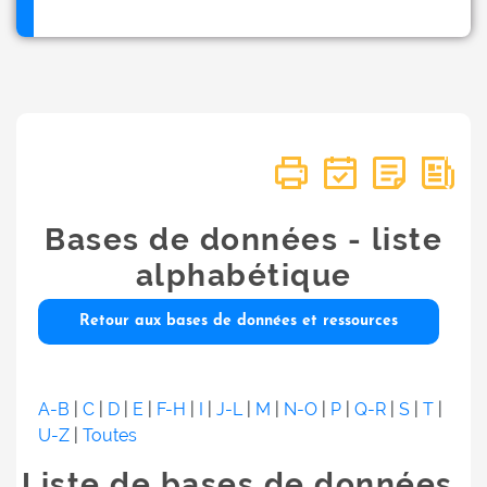
Bases de données - liste
alphabétique
Retour aux bases de données et ressources
A-B
|
C
|
D
|
E
|
F-H
|
I
|
J-L
|
M
|
N-O
|
P
|
Q-R
|
S
|
T
|
U-Z
|
Toutes
Liste de bases de données