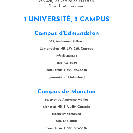
© 2026, Université de Moncton
Tous droits réservés.
1 UNIVERSITÉ, 3 CAMPUS
Campus d'Edmundston
165, boulevard Hébert
Edmundston NB E3V 2S8, Canada
info@umce.ca
506 737-5049
Sans frais: 1 800 363-8336
(Canada et États-Unis)
Campus de Moncton
18, avenue Antonine-Maillet
Moncton NB E1A 3E9, Canada
info@umoncton.ca
506 858-4000
Sans frais: 1 800 363-8336