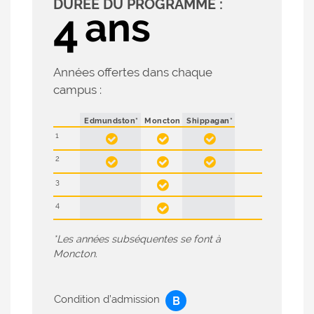
DURÉE DU PROGRAMME :
ans
4
i
p
a
l
Années offertes dans chaque
campus :
Edmundston*
Moncton
Shippagan*
1



2



3

4

*Les années subséquentes se font à
Moncton.
Condition d’admission
B