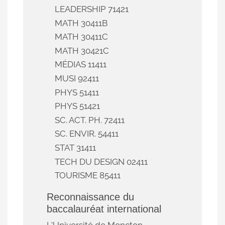
LEADERSHIP 71421
MATH 30411B
MATH 30411C
MATH 30421C
MÉDIAS 11411
MUSI 92411
PHYS 51411
PHYS 51421
SC. ACT. PH. 72411
SC. ENVIR. 54411
STAT 31411
TECH DU DESIGN 02411
TOURISME 85411
Reconnaissance du
baccalauréat international
L’Université de Moncton