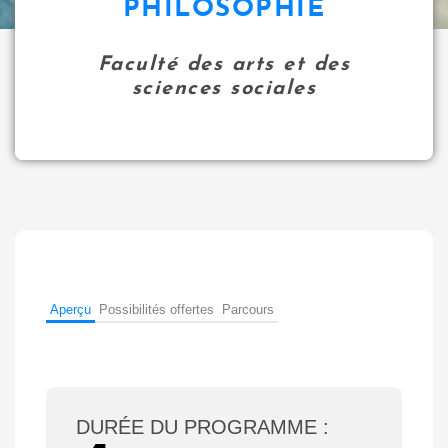
PHILOSOPHIE
i
p
Faculté des arts et des
a
sciences sociales
l
Aperçu
Possibilités offertes
Parcours
DURÉE DU PROGRAMME :