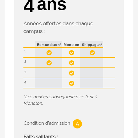
ans
4
Années offertes dans chaque
campus :
Edmundston*
Moncton
Shippagan*
1



2


3

4

*Les années subséquentes se font à
Moncton.
Condition d’admission
A
Faits saillants :