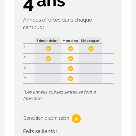
ans
4
i
p
Années offertes dans chaque
a
campus :
l
Edmundston*
Moncton
Shippagan*
1



2


3

4

*Les années subséquentes se font à
Moncton.
Condition d’admission
A
Faits saillants :