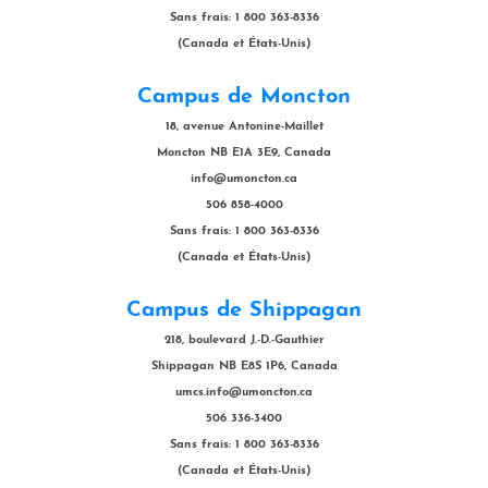
Sans frais: 1 800 363-8336
(Canada et États-Unis)
Campus de Moncton
18, avenue Antonine-Maillet
Moncton NB E1A 3E9, Canada
info@umoncton.ca
506 858-4000
Sans frais: 1 800 363-8336
(Canada et États-Unis)
Campus de Shippagan
218, boulevard J.-D.-Gauthier
Shippagan NB E8S 1P6, Canada
umcs.info@umoncton.ca
506 336-3400
Sans frais: 1 800 363-8336
(Canada et États-Unis)