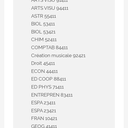
ARTS VISU 91411
ARTS VISU 94411
ASTR 55411
BIOL 53411
BIOL 53421
CHIM 52411
COMPTAB 84411
Création musicale 92421
Droit 45411
ECON 44411
ED COOP 88411
ED PHYS 71411
ENTREPREN 83411
ESPA 23411
ESPA 23421
FRAN 10421
GEOG 41411