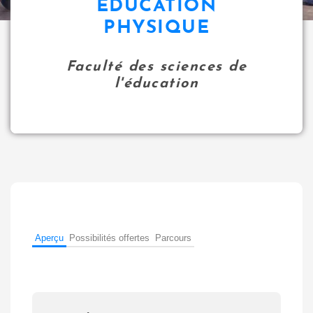
ÉDUCATION
i
PHYSIQUE
p
a
l
Faculté des sciences de
l'éducation
Aperçu
Possibilités offertes
Parcours