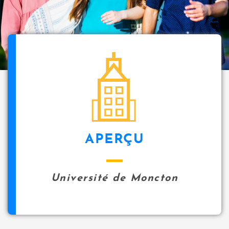
i
p
a
l
icon
APERÇU
Université de Moncton