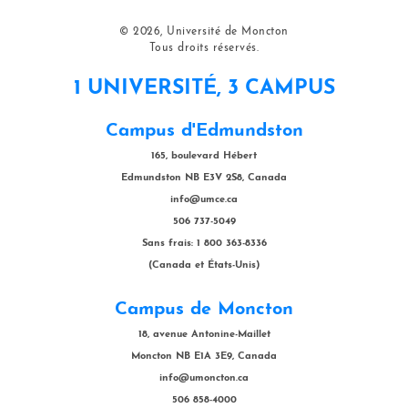
© 2026, Université de Moncton
Tous droits réservés.
1 UNIVERSITÉ, 3 CAMPUS
Campus d'Edmundston
165, boulevard Hébert
Edmundston NB E3V 2S8, Canada
info@umce.ca
506 737-5049
Sans frais: 1 800 363-8336
(Canada et États-Unis)
Campus de Moncton
18, avenue Antonine-Maillet
Moncton NB E1A 3E9, Canada
info@umoncton.ca
506 858-4000