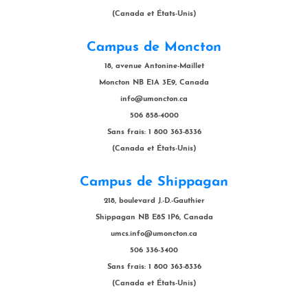
(Canada et États-Unis)
Campus de Moncton
18, avenue Antonine-Maillet
Moncton NB E1A 3E9, Canada
info@umoncton.ca
506 858-4000
Sans frais: 1 800 363-8336
(Canada et États-Unis)
Campus de Shippagan
218, boulevard J.-D.-Gauthier
Shippagan NB E8S 1P6, Canada
umcs.info@umoncton.ca
506 336-3400
Sans frais: 1 800 363-8336
(Canada et États-Unis)