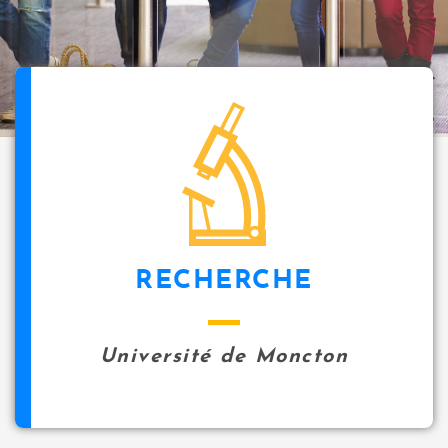
i
p
a
l
icon
RECHERCHE
Université de Moncton