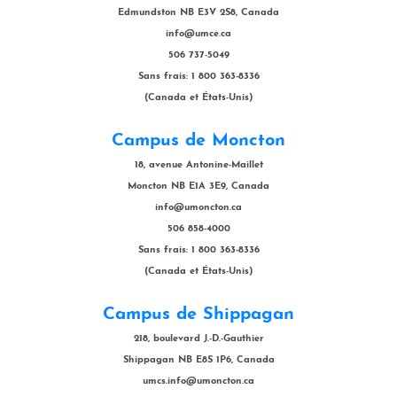
Edmundston NB E3V 2S8, Canada
info@umce.ca
506 737-5049
Sans frais: 1 800 363-8336
(Canada et États-Unis)
Campus de Moncton
18, avenue Antonine-Maillet
Moncton NB E1A 3E9, Canada
info@umoncton.ca
506 858-4000
Sans frais: 1 800 363-8336
(Canada et États-Unis)
Campus de Shippagan
218, boulevard J.-D.-Gauthier
Shippagan NB E8S 1P6, Canada
umcs.info@umoncton.ca