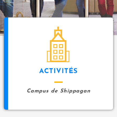
i
p
a
l
icon
ACTIVITÉS
Campus de Shippagan