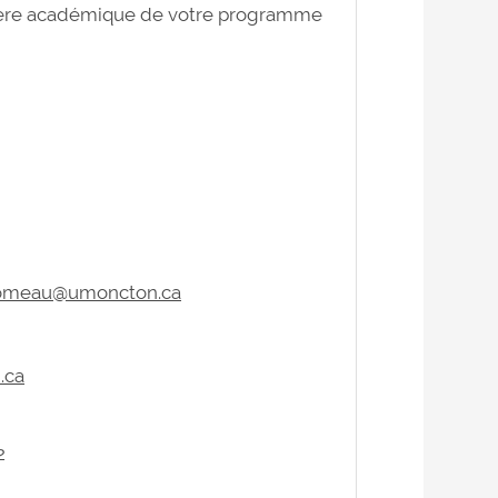
lère académique de votre programme
comeau@umoncton.ca
.ca
2