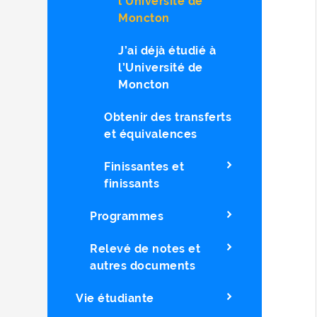
l'Université de
Moncton
J’ai déjà étudié à
l’Université de
Moncton
Obtenir des transferts
et équivalences
Finissantes et
finissants
Programmes
Relevé de notes et
autres documents
Vie étudiante