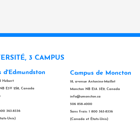
VERSITÉ, 3 CAMPUS
 d'Edmundston
Campus de Moncton
rd Hébert
18, avenue Antonine-Maillet
NB E3V 2S8, Canada
Moncton NB E1A 3E9, Canada
a
info@umoncton.ca
506 858-4000
 800 363-8336
Sans frais: 1 800 363-8336
tats-Unis)
(Canada et États-Unis)