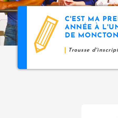
u
i
p
C'EST MA PR
a
icon
l
ANNÉE À L'U
DE MONCTO
Trousse d'inscrip