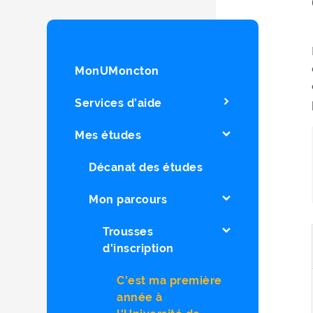
MonUMoncton
Services d’aide
Mes études
Décanat des études
Mon parcours
Trousses
d'inscription
C'est ma première
année à