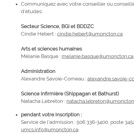
Communiquez avec votre conseiller ou conseil
d'études:
Secteur Science, BGI et BDDZC
Cindie Hébert :
cindie.hebert@umoncton.ca
Arts et sciences humaines
Mélanie Basque :
melanie.basque@umoncton.ca
Administration
Alexandre Savoie-Comeau :
alexandre.savoie-
Science infirmière (Shippagan et Bathurst)
Natacha Lebreton :
natacha.lebreton@umoncton
pendant votre inscription :
Service de l’admission : 506 336-3400, poste 345
umcs.info@umoncton.ca