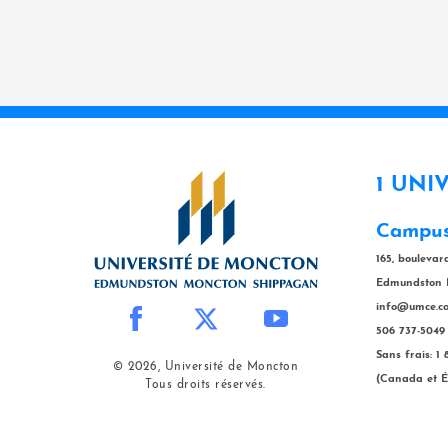
1 UNI
Campus
165, bouleva
Edmundston 
info@umce.c
506 737-5049
Sans frais: 1
© 2026, Université de Moncton
(Canada et É
Tous droits réservés.