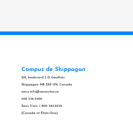
Campus de Shippagan
218, boulevard J.-D.-Gauthier
Shippagan NB E8S 1P6, Canada
umcs.info@umoncton.ca
506 336-3400
Sans frais: 1 800 363-8336
(Canada et États-Unis)