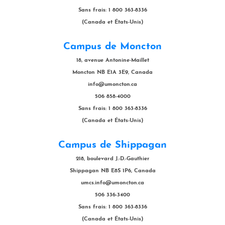
Sans frais: 1 800 363-8336
(Canada et États-Unis)
Campus de Moncton
18, avenue Antonine-Maillet
Moncton NB E1A 3E9, Canada
info@umoncton.ca
506 858-4000
Sans frais: 1 800 363-8336
(Canada et États-Unis)
Campus de Shippagan
218, boulevard J.-D.-Gauthier
Shippagan NB E8S 1P6, Canada
umcs.info@umoncton.ca
506 336-3400
Sans frais: 1 800 363-8336
(Canada et États-Unis)