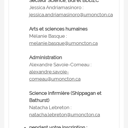
Secteur Science, BGI et BDDZC
Jessica Andriamasinoro :
jessica.andriamasinoro@umoncton.ca
Arts et sciences humaines
Mélanie Basque :
melanie.basque@umoncton.ca
Administration
Alexandre Savoie-Comeau :
alexandre.savoie-
comeau@umoncton.ca
Science infirmière (Shippagan et
Bathurst)
Natacha Lebreton :
natacha.lebreton@umoncton.ca
pendant votre inscription :