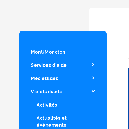
MonUMoncton
Services d’aide
Mes études
Vie étudiante
Activités
Actualités et
événements