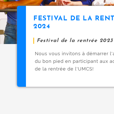
u
i
p
FESTIVAL DE LA REN
a
icon
l
2024
Festival de la rentrée 2023
Nous vous invitons à démarrer l'
du bon pied en participant aux ac
de la rentrée de l'UMCS!