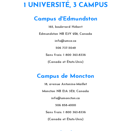
1 UNIVERSITÉ, 3 CAMPUS
Campus d'Edmundston
165, boulevard Hébert
Edmundston NB E3V 2S8, Canada
info@umce.ca
506 737-5049
Sans frais: 1 800 363-8336
(Canada et États-Unis)
Campus de Moncton
18, avenue Antonine-Maillet
Moncton NB E1A 3E9, Canada
info@umoncton.ca
506 858-4000
Sans frais: 1 800 363-8336
(Canada et États-Unis)