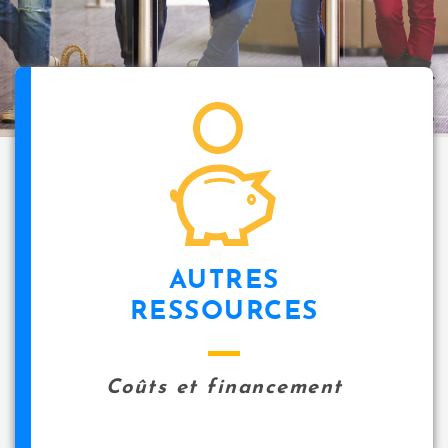
i
p
a
l
icon
AUTRES
RESSOURCES
Coûts et financement