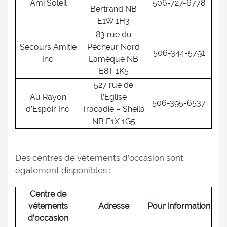
Ami Soleil
506-727-6778
Bertrand NB
E1W 1H3
83 rue du
Secours Amitié
Pêcheur Nord
506-344-5791
Inc.
Lamèque NB
E8T 1K5
527 rue de
Au Rayon
l’Église
506-395-6537
d’Espoir Inc.
Tracadie – Sheila
NB E1X 1G5
Des centres de vêtements d’occasion sont
également disponibles :
Centre de
vêtements
Adresse
Pour information
d’occasion