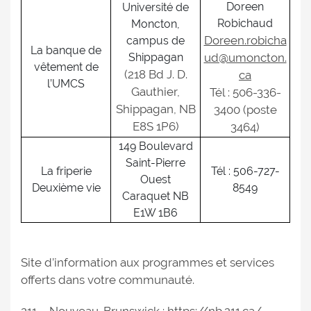
Doreen
Université de
Robichaud
Moncton,
Doreen.robicha
campus de
La banque de
Shippagan
ud@umoncton.
vêtement de
(218 Bd J. D.
ca
l’UMCS
Gauthier,
Tél : 506-336-
Shippagan, NB
3400 (poste
E8S 1P6)
3464)
149 Boulevard
Saint-Pierre
La friperie
Tél : 506-727-
Ouest
Deuxième vie
8549
Caraquet NB
E1W 1B6
Site d’information aux programmes et services
offerts dans votre communauté.