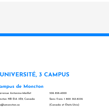
 UNIVERSITÉ, 3 CAMPUS
ampus de Moncton
 avenue Antonine-Maillet
506 858-4000
ncton NB E1A 3E9, Canada
Sans frais: 1 800 363-8336
fo@umoncton.ca
(Canada et États-Unis)