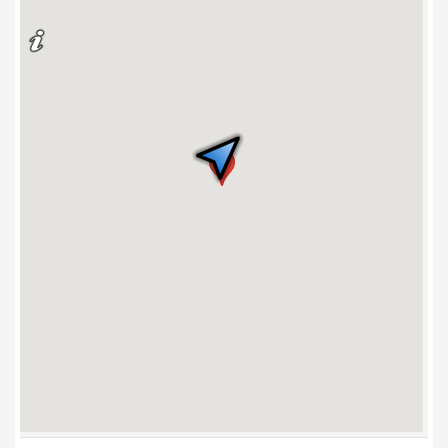
4. Ceps Louis-J.-
Robichaud
5. Pavillon des arts
6. Pavillon des
sciences de
l’environnement
7. Église Notre-
Dame-d’Acadie
8. Pavillon Jean-
3
Cadieux
9. Faculté
d’ingénierie
10. Résidence
Lafrance
11. Maison Massey
12. Pavillon Adrien-J.-
Cormier
13. Pavillon Clément-
Cormier
14. Pavillon
Jacqueline-
Bouchard