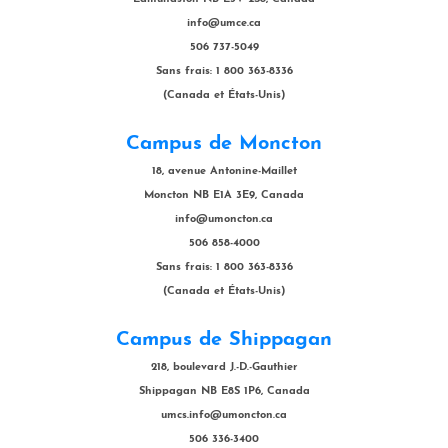
info@umce.ca
506 737-5049
Sans frais: 1 800 363-8336
(Canada et États-Unis)
Campus de Moncton
18, avenue Antonine-Maillet
Moncton NB E1A 3E9, Canada
info@umoncton.ca
506 858-4000
Sans frais: 1 800 363-8336
(Canada et États-Unis)
Campus de Shippagan
218, boulevard J.-D.-Gauthier
Shippagan NB E8S 1P6, Canada
umcs.info@umoncton.ca
506 336-3400