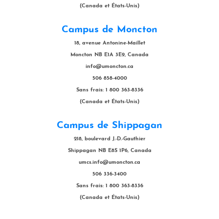
(Canada et États-Unis)
Campus de Moncton
18, avenue Antonine-Maillet
Moncton NB E1A 3E9, Canada
info@umoncton.ca
506 858-4000
Sans frais: 1 800 363-8336
(Canada et États-Unis)
Campus de Shippagan
218, boulevard J.-D.-Gauthier
Shippagan NB E8S 1P6, Canada
umcs.info@umoncton.ca
506 336-3400
Sans frais: 1 800 363-8336
(Canada et États-Unis)