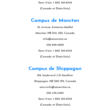
Sans frais: 1 800 363-8336
(Canada et États-Unis)
Campus de Moncton
18, avenue Antonine-Maillet
Moncton NB E1A 3E9, Canada
info@umoncton.ca
506 858-4000
Sans frais: 1 800 363-8336
(Canada et États-Unis)
Campus de Shippagan
218, boulevard J.-D.-Gauthier
Shippagan NB E8S 1P6, Canada
umcs.info@umoncton.ca
506 336-3400
Sans frais: 1 800 363-8336
(Canada et États-Unis)