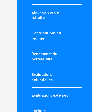
État - caisse de
retraite
Contributions au
régime
Rendement du
portefeuille
Évaluations
actuarielles
Évaluations externes
Lexique