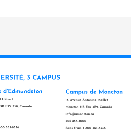
VERSITÉ, 3 CAMPUS
 d'Edmundston
Campus de Moncton
rd Hébert
18, avenue Antonine-Maillet
NB E3V 2S8, Canada
Moncton NB E1A 3E9, Canada
a
info@umoncton.ca
506 858-4000
 800 363-8336
Sans frais: 1 800 363-8336