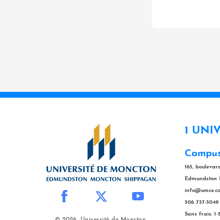
1 UNI
Campus
165, bouleva
Edmundston 
info@umce.c
506 737-5049
Sans frais: 1
© 2026, Université de Moncton.