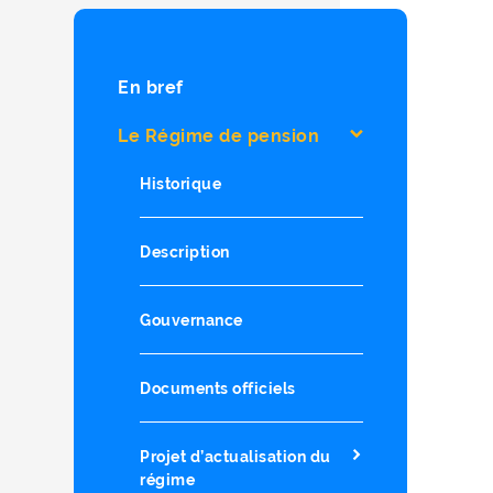
En bref
Le Régime de pension
Historique
Description
Gouvernance
Documents officiels
Projet d’actualisation du
régime