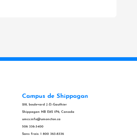
Campus de Shippagan
218, boulevard J.-D.-Gauthier
Shippagan NB E8S 1P6, Canada
umcs.info@umoncton.ca
506 336-3400
Sans frais: 1 800 363-8336