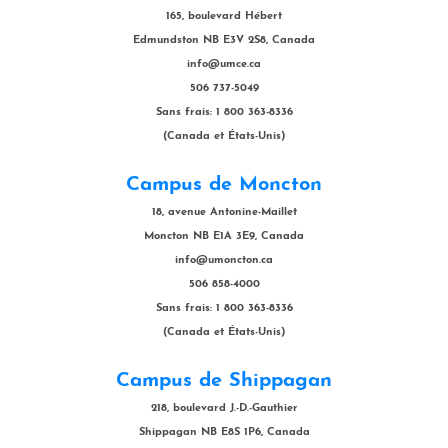
165, boulevard Hébert
Edmundston NB E3V 2S8, Canada
info@umce.ca
506 737-5049
Sans frais: 1 800 363-8336
(Canada et États-Unis)
Campus de Moncton
18, avenue Antonine-Maillet
Moncton NB E1A 3E9, Canada
info@umoncton.ca
506 858-4000
Sans frais: 1 800 363-8336
(Canada et États-Unis)
Campus de Shippagan
218, boulevard J.-D.-Gauthier
Shippagan NB E8S 1P6, Canada