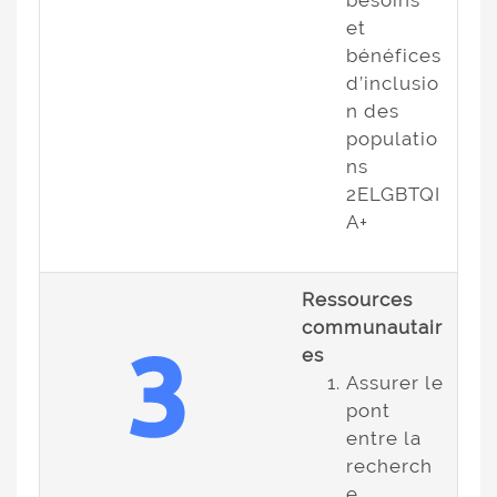
besoins
et
bénéfices
d’inclusio
n des
populatio
ns
2ELGBTQI
A+
Ressources
communautair
es
Assurer le
pont
entre la
recherch
e