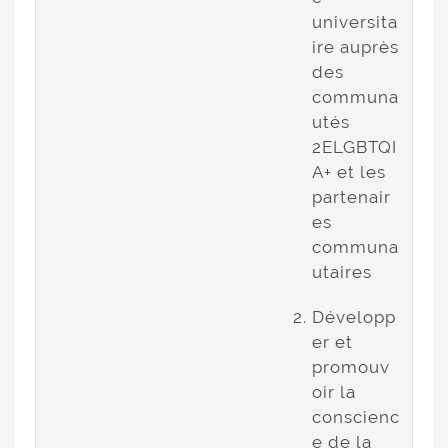
universita
ire auprès
des
communa
utés
2ELGBTQI
A+ et les
partenair
es
communa
utaires
Développ
er et
promouv
oir la
conscienc
e de la