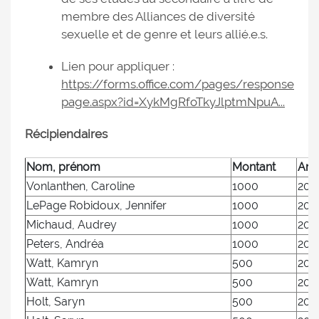
membre des Alliances de diversité
sexuelle et de genre et leurs allié.e.s.
Lien pour appliquer :
https://forms.office.com/pages/response
page.aspx?id=XykMgRfoTkyJlptmNpuA...
Récipiendaires
Nom, prénom
Montant
Ann
Vonlanthen, Caroline
1000
202
LePage Robidoux, Jennifer
1000
202
Michaud, Audrey
1000
202
Peters, Andréa
1000
202
Watt, Kamryn
500
202
Watt, Kamryn
500
202
Holt, Saryn
500
202