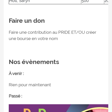
Holt, Saryn
500
202
Faire un don
Faire une contribution au PRIDE ET/OU créer
une bourse en votre nom
Nos évènements
À venir :
Rien pour maintenant
Passé :