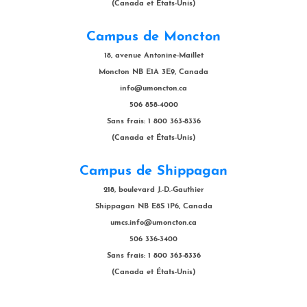
(Canada et États-Unis)
Campus de Moncton
18, avenue Antonine-Maillet
Moncton NB E1A 3E9, Canada
info@umoncton.ca
506 858-4000
Sans frais: 1 800 363-8336
(Canada et États-Unis)
Campus de Shippagan
218, boulevard J.-D.-Gauthier
Shippagan NB E8S 1P6, Canada
umcs.info@umoncton.ca
506 336-3400
Sans frais: 1 800 363-8336
(Canada et États-Unis)