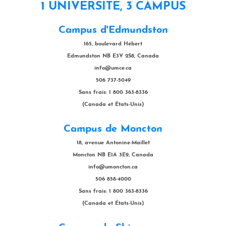
1 UNIVERSITÉ, 3 CAMPUS
Campus d'Edmundston
165, boulevard Hébert
Edmundston NB E3V 2S8, Canada
info@umce.ca
506 737-5049
Sans frais: 1 800 363-8336
(Canada et États-Unis)
Campus de Moncton
18, avenue Antonine-Maillet
Moncton NB E1A 3E9, Canada
info@umoncton.ca
506 858-4000
Sans frais: 1 800 363-8336
(Canada et États-Unis)