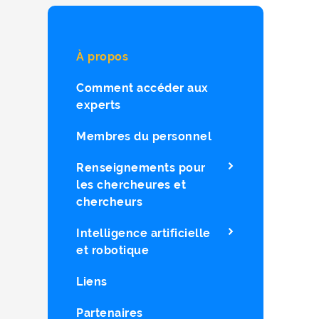
À propos
Comment accéder aux
experts
Membres du personnel
Renseignements pour
les chercheures et
chercheurs
Intelligence artificielle
et robotique
Liens
Partenaires