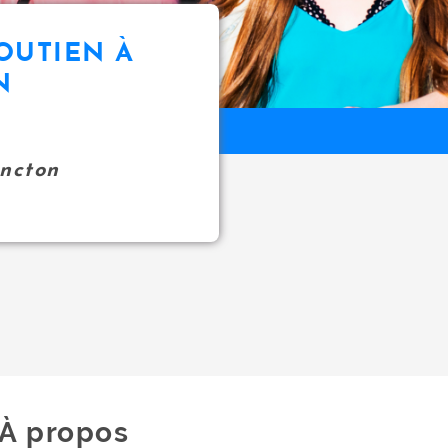
OUTIEN À
N
oncton
À propos