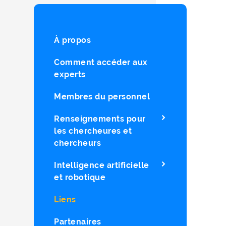
À propos
Comment accéder aux
experts
Membres du personnel
Renseignements pour
les chercheures et
chercheurs
Intelligence artificielle
et robotique
Liens
Partenaires