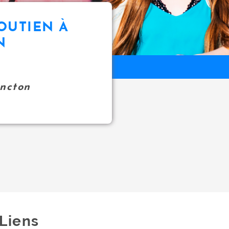
OUTIEN À
N
oncton
Liens