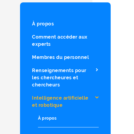
À propos
Comment accéder aux
experts
Membres du personnel
Renseignements pour
les chercheures et
chercheurs
Intelligence artificielle
et robotique
À propos