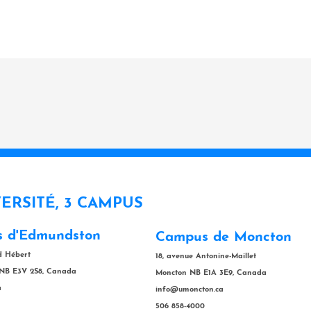
VERSITÉ, 3 CAMPUS
 d'Edmundston
Campus de Moncton
rd Hébert
18, avenue Antonine-Maillet
NB E3V 2S8, Canada
Moncton NB E1A 3E9, Canada
a
info@umoncton.ca
506 858-4000