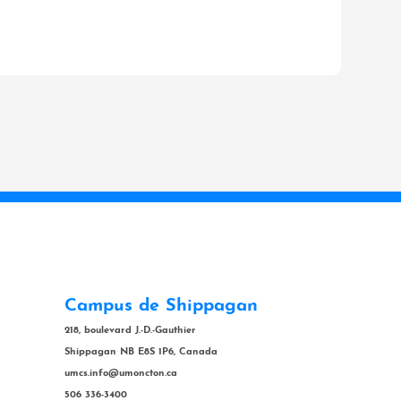
Campus de Shippagan
218, boulevard J.-D.-Gauthier
Shippagan NB E8S 1P6, Canada
umcs.info@umoncton.ca
506 336-3400