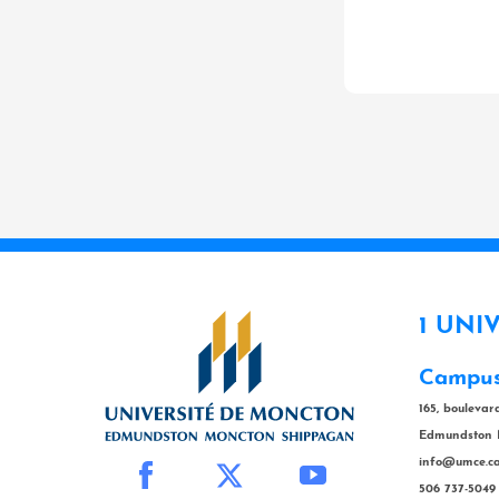
1 UNI
Campus
165, bouleva
Edmundston 
info@umce.c
506 737-5049