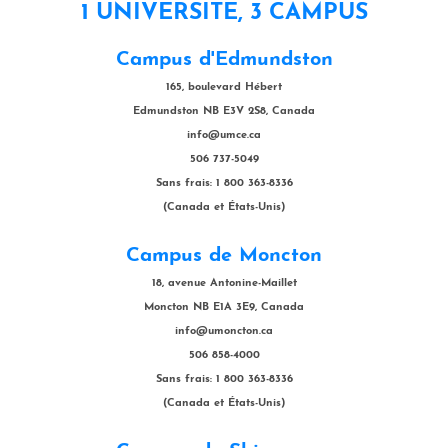
1 UNIVERSITÉ, 3 CAMPUS
Campus d'Edmundston
165, boulevard Hébert
Edmundston NB E3V 2S8, Canada
info@umce.ca
506 737-5049
Sans frais: 1 800 363-8336
(Canada et États-Unis)
Campus de Moncton
18, avenue Antonine-Maillet
Moncton NB E1A 3E9, Canada
info@umoncton.ca
506 858-4000
Sans frais: 1 800 363-8336
(Canada et États-Unis)