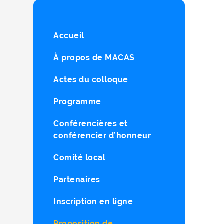
Accueil
À propos de MACAS
Actes du colloque
Programme
Conférencières et
conférencier d’honneur
Comité local
Partenaires
Inscription en ligne
Proposition de