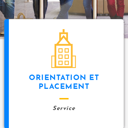
i
p
a
l
icon
ORIENTATION ET
PLACEMENT
Service