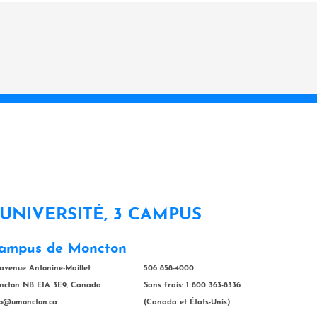
 UNIVERSITÉ, 3 CAMPUS
ampus de Moncton
 avenue Antonine-Maillet
506 858-4000
ncton NB E1A 3E9, Canada
Sans frais: 1 800 363-8336
fo@umoncton.ca
(Canada et États-Unis)