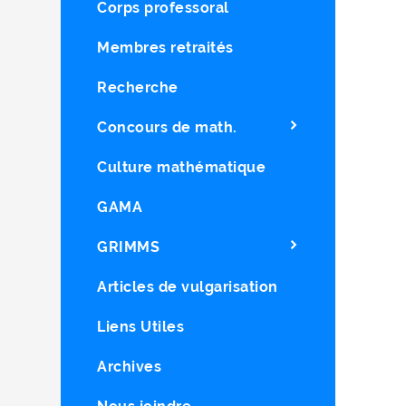
Corps professoral
Membres retraités
Recherche
Concours de math.
Culture mathématique
GAMA
GRIMMS
Articles de vulgarisation
Liens Utiles
Archives