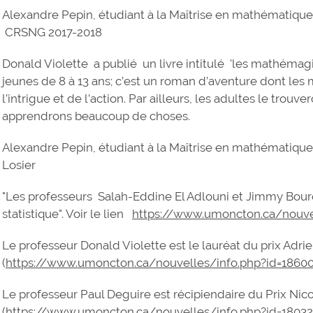
Alexandre Pepin, étudiant à la Maîtrise en mathématiques
CRSNG 2017-2018
Donald Violette a publié un livre intitulé 'les mathémag
jeunes de 8 à 13 ans; c’est un roman d’aventure dont le
l’intrigue et de l’action. Par ailleurs, les adultes le trou
apprendrons beaucoup de choses.
Alexandre Pepin, étudiant à la Maîtrise en mathématiques
Losier
"Les professeurs Salah-Eddine El Adlouni et Jimmy Bourqu
statistique". Voir le lien
https://www.umoncton.ca/nouv
Le professeur Donald Violette est le lauréat du prix Adri
(
https://www.umoncton.ca/nouvelles/info.php?id=186
Le professeur Paul Deguire est récipiendaire du Prix N
(
https://www.umoncton.ca/nouvelles/info.php?id=1803