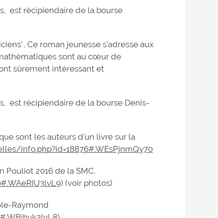
, est récipiendaire de la bourse
iciens' . Ce roman jeunesse s’adresse aux
s mathématiques sont au cœur de
veront sûrement intéressant et
, est récipiendaire de la bourse Denis-
e sont les auteurs d’un livre sur la
elles/info.php?id=18876#.WEsPjnmQy70
en Pouliot 2016 de la SMC.
00#.WAeRIU3lvL9
) (voir photos)
icole-Raymond
2#.WBjhvk3lvL8
)