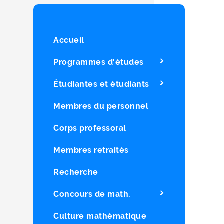
Accueil
Programmes d'études
Étudiantes et étudiants
Membres du personnel
Corps professoral
Membres retraités
Recherche
Concours de math.
Culture mathématique