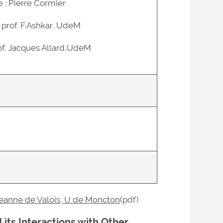
 : Pierre Cormier
: prof. F.Ashkar, UdeM
of. Jacques Allard,UdeM
Jeanne de Valois, U de Moncton
(pdf)
 its Interactions with Other