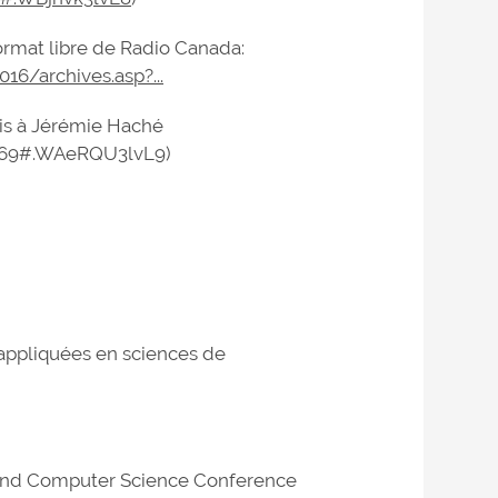
Format libre de Radio Canada:
16/archives.asp?...
is à Jérémie Haché
569#.WAeRQU3lvL9)
ppliquées en sciences de
s and Computer Science Conference