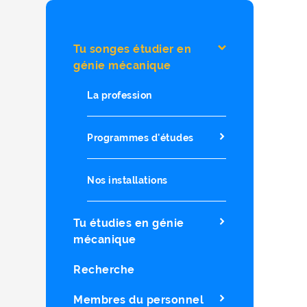
Tu songes étudier en
génie mécanique
La profession
Programmes d'études
Nos installations
Tu étudies en génie
mécanique
Recherche
Membres du personnel