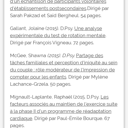
d’un échantillon de participants volontaires
d’établissements postsecondaires
.Dirigé par
Sarah Pakzad et Saïd Bergheul. 54 pages.
Gallant, Jolaine (2015). D.Psy.
Une analyse
expérimentale du test de rotation mentale
.
Dirigé par François Vigneau. 72 pages.
McGee, Shawna
(2015). D.Psy.
Partage des
tâches familiales et perception d’iniquité au sein
du couple : rôle modérateur de l’impression de
compter pour les enfants
.
Dirigé par Mylène
Lachance-Grzela. 50 pages.
Mignault-Laplante, Raphaël (2015. D.Psy.
Les
facteurs associés au maintien de l’exercice suite
à la phase II d’un programme de réadaptation
cardiaque
.
Dirigé par Paul-Émile Bourque. 67
pages.