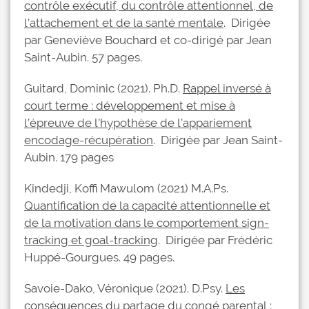
contrôle exécutif, du contrôle attentionnel, de
l’attachement et de la santé mentale
. Dirigée
par Geneviève Bouchard et co-dirigé par Jean
Saint-Aubin. 57 pages.
Guitard, Dominic (2021). Ph.D.
Rappel inversé à
court terme : développement et mise à
l’épreuve de l’hypothèse de l’appariement
encodage-récupération
. Dirigée par Jean Saint-
Aubin. 179 pages
Kindedji, Koffi Mawulom (2021) M.A.Ps.
Quantification de la capacité attentionnelle et
de la motivation dans le comportement sign-
tracking et goal-tracking
. Dirigée par Frédéric
Huppé-Gourgues. 49 pages.
Savoie-Dako, Véronique (2021). D.Psy.
Les
conséquences du partage du congé parental :