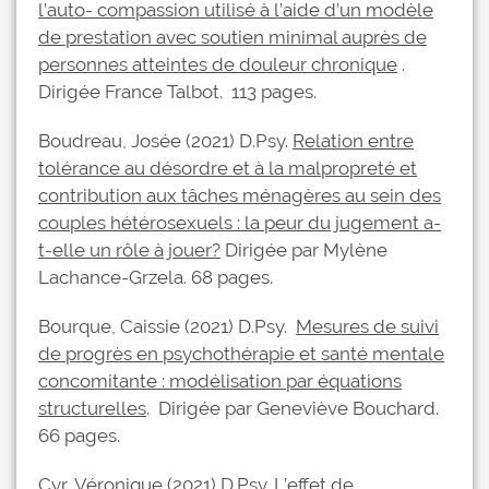
l’auto- compassion utilisé à l’aide d’un modèle
de prestation avec soutien minimal auprès de
personnes atteintes de douleur chronique
.
Dirigée France Talbot. 113 pages.
Boudreau, Josée (2021) D.Psy.
Relation entre
tolérance au désordre et à la malpropreté et
contribution aux tâches ménagères au sein des
couples hétérosexuels : la peur du jugement a-
t-elle un rôle à jouer?
Dirigée par Mylène
Lachance-Grzela. 68 pages.
Bourque, Caissie (2021) D.Psy.
Mesures de suivi
de progrès en psychothérapie et santé mentale
concomitante : modélisation par équations
structurelles
. Dirigée par Geneviève Bouchard.
66 pages.
Cyr, Véronique (2021) D.Psy.
L’effet de