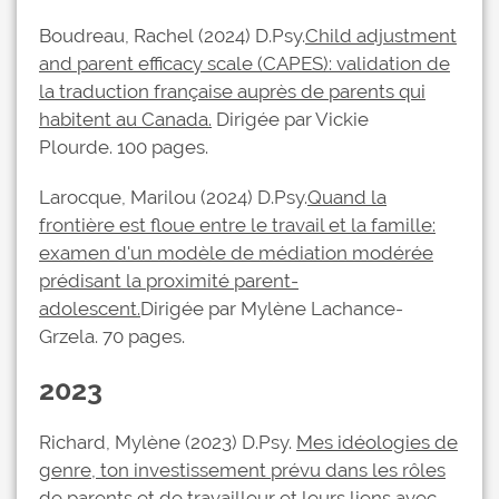
Boudreau, Rachel (2024) D.Psy.
Child adjustment
and parent efficacy scale (CAPES): validation de
la traduction française auprès de parents qui
habitent au Canada.
Dirigée par Vickie
Plourde. 100 pages.
Larocque, Marilou (2024) D.Psy.
Quand la
frontière est floue entre le travail et la famille:
examen d'un modèle de médiation modérée
prédisant la proximité parent-
adolescent.
Dirigée par Mylène Lachance-
Grzela. 70 pages.
2023
Richard, Mylène (2023) D.Psy.
Mes idéologies de
genre, ton investissement prévu dans les rôles
de parents et de travailleur et leurs liens avec