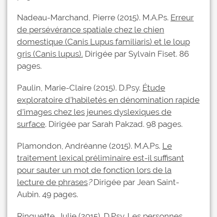
Nadeau-Marchand, Pierre (2015). M.A.Ps.
Erreur
de persévérance spatiale chez le chien
domestique (Canis Lupus familiaris) et le loup
gris (Canis lupus).
Dirigée par Sylvain Fiset. 86
pages.
Paulin, Marie-Claire (2015). D.Psy.
Étude
exploratoire d’habiletés en dénomination rapide
d’images chez les jeunes dyslexiques de
surface
. Dirigée par Sarah Pakzad. 98 pages.
Plamondon, Andréanne (2015). M.A.Ps.
Le
traitement lexical préliminaire est-il suffisant
pour sauter un mot de fonction lors de la
lecture de phrases
?
Dirigée par Jean Saint-
Aubin. 49 pages.
Ringuette, Julie (2015). D.Psy.
Les personnes