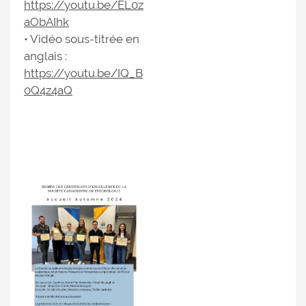
https://youtu.be/EL0z
aObAIhk
• Vidéo sous-titrée en
anglais :
https://youtu.be/IQ_B
0Q4z4aQ