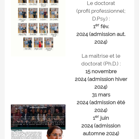
Le doctorat
(profil professionnel;
D.Psy.) :
er
1
fév.
2024
(admission aut.
2024)
La maîtrise et le
doctorat (Ph.D.) :
15 novembre
2024 (admission hiver
2024)
31 mars
2024
(admission été
2024)
er
1
juin
2024 (admission
automne 2024)