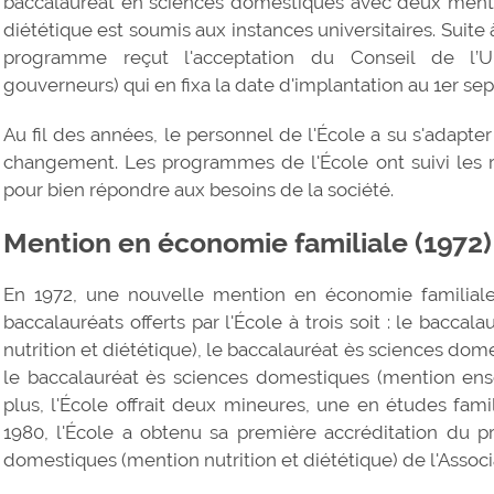
baccalauréat en sciences domestiques avec deux mentio
diététique est soumis aux instances universitaires. Suit
programme reçut l'acceptation du Conseil de l’U
gouverneurs) qui en fixa la date d'implantation au 1er se
Au fil des années, le personnel de l'École a su s'adapter
changement. Les programmes de l'École ont suivi les r
pour bien répondre aux besoins de la société.
Mention en économie familiale (1972)
En 1972, une nouvelle mention en économie familiale
baccalauréats offerts par l'École à trois soit : le bacc
nutrition et diététique), le baccalauréat ès sciences do
le baccalauréat ès sciences domestiques (mention ens
plus, l'École offrait deux mineures, une en études fami
1980, l'École a obtenu sa première accréditation du 
domestiques (mention nutrition et diététique) de l'Assoc