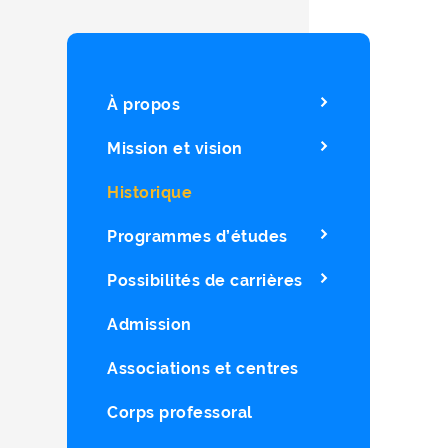
À propos
Mission et vision
Historique
Programmes d’études
Possibilités de carrières
Admission
Associations et centres
Corps professoral