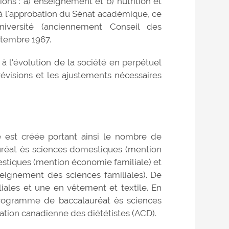
ns : a) enseignement et b) nutrition et
e à l'approbation du Sénat académique, ce
niversité (anciennement Conseil des
ptembre 1967.
 à l'évolution de la société en perpétuel
évisions et les ajustements nécessaires
 est créée portant ainsi le nombre de
alauréat ès sciences domestiques (mention
mestiques (mention économie familiale) et
eignement des sciences familiales). De
liales et une en vêtement et textile. En
programme de baccalauréat ès sciences
iation canadienne des diététistes (ACD).