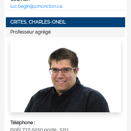
luc.begin@umoncton.ca
CRITES, CHARLES-ONEIL
Professeur agrégé
Téléphone :
(506) 737-5050 poste : 5211