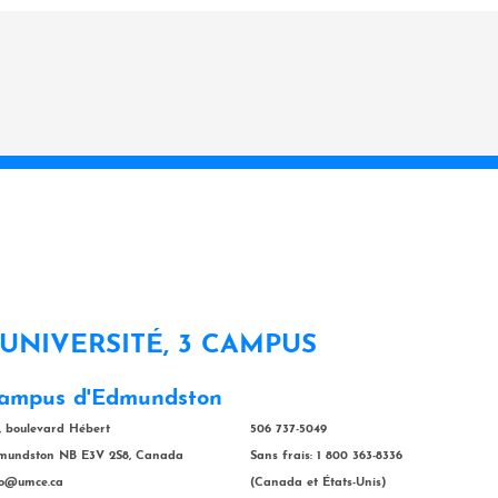
 UNIVERSITÉ, 3 CAMPUS
ampus d'Edmundston
, boulevard Hébert
506 737-5049
mundston NB E3V 2S8, Canada
Sans frais: 1 800 363-8336
fo@umce.ca
(Canada et États-Unis)