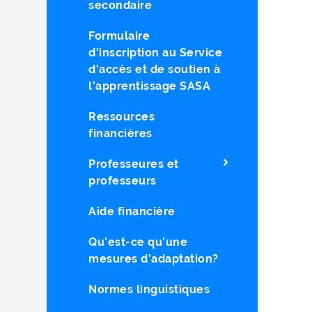
secondaire
Formulaire
d'inscription au Service
d'accès et de soutien à
l'apprentissage SASA
Ressources
financières
Professeures et
professeurs
Aide financière
Qu'est-ce qu'une
mesures d'adaptation?
Normes linguistiques