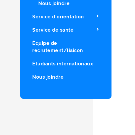
Nous joindre
Service d'orientation
Service de santé
Équipe de
recrutement/liaison
Étudiants internationaux
Nous joindre