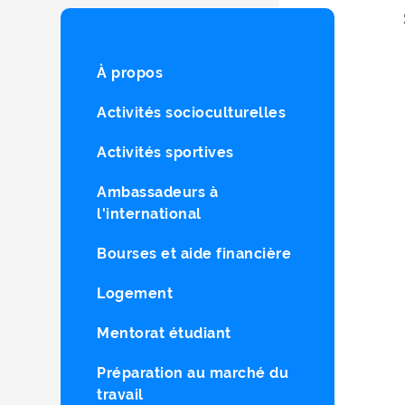
À propos
Activités socioculturelles
Activités sportives
Ambassadeurs à
l'international
Bourses et aide financière
Logement
Mentorat étudiant
Préparation au marché du
travail