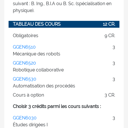
suivant : B. Ing., B.I.A ou B. Sc. (spécialisation en
physique).
TABLEAU DES COURS
12 CR.
Obligatoires
9 CR.
GGEN6510
3
Mécanique des robots
GGEN6520
3
Robotique collaborative
GGEN6530
3
Automatisation des procédés
Cours à option
3 CR.
Choisir 3 crédits parmi les cours suivants :
GGEN6030
3
Études dirigées I