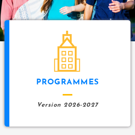
i
p
a
l
icon
PROGRAMMES
Version 2026-2027