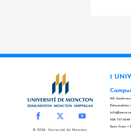
1 UNI
Campus
165, bouleva
Edmundston 
info@umce.c
506 737-5049
Sans frais: 1
© 2026, Université de Moncton.