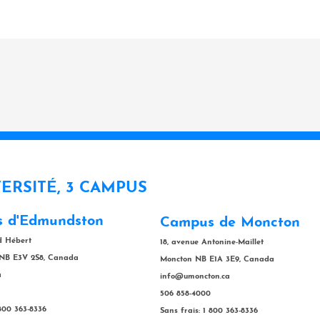
VERSITÉ, 3 CAMPUS
 d'Edmundston
Campus de Moncton
rd Hébert
18, avenue Antonine-Maillet
NB E3V 2S8, Canada
Moncton NB E1A 3E9, Canada
a
info@umoncton.ca
506 858-4000
 800 363-8336
Sans frais: 1 800 363-8336