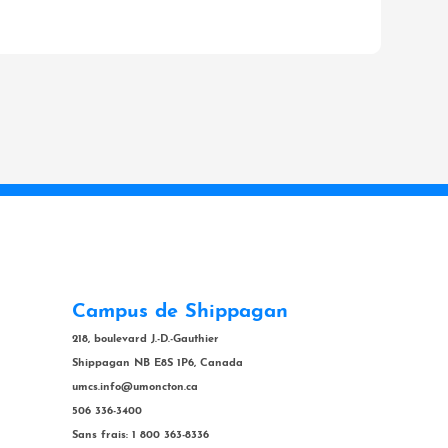
Campus de Shippagan
218, boulevard J.-D.-Gauthier
Shippagan NB E8S 1P6, Canada
umcs.info@umoncton.ca
506 336-3400
Sans frais: 1 800 363-8336