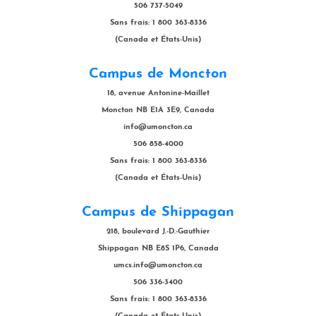
506 737-5049
Sans frais: 1 800 363-8336
(Canada et États-Unis)
Campus de Moncton
18, avenue Antonine-Maillet
Moncton NB E1A 3E9, Canada
info@umoncton.ca
506 858-4000
Sans frais: 1 800 363-8336
(Canada et États-Unis)
Campus de Shippagan
218, boulevard J.-D.-Gauthier
Shippagan NB E8S 1P6, Canada
umcs.info@umoncton.ca
506 336-3400
Sans frais: 1 800 363-8336