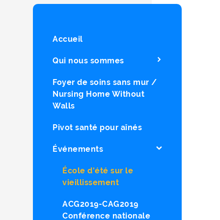
Accueil
Qui nous sommes
Foyer de soins sans mur /
Nursing Home Without
Walls
Pivot santé pour aînés
Événements
École d'été sur le
vieillissement
ACG2019-CAG2019
Conférence nationale