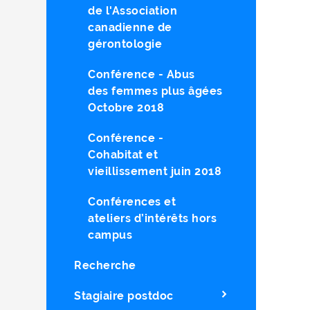
de l'Association
canadienne de
gérontologie
Conférence - Abus
des femmes plus âgées
Octobre 2018
Conférence -
Cohabitat et
vieillissement juin 2018
Conférences et
ateliers d’intérêts hors
campus
Recherche
Stagiaire postdoc