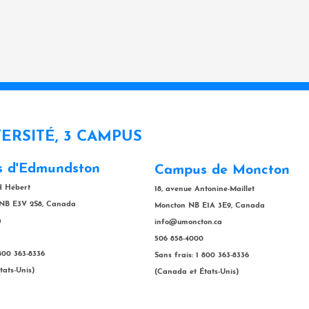
VERSITÉ, 3 CAMPUS
 d'Edmundston
Campus de Moncton
rd Hébert
18, avenue Antonine-Maillet
NB E3V 2S8, Canada
Moncton NB E1A 3E9, Canada
a
info@umoncton.ca
506 858-4000
 800 363-8336
Sans frais: 1 800 363-8336
tats-Unis)
(Canada et États-Unis)