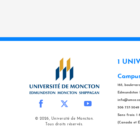
1 UNI
Campus
165, bouleva
Edmundston 
info@umce.c
506 737-5049
Sans frais: 1
© 2026, Université de Moncton.
(Canada et É
Tous droits réservés.