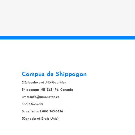
Campus de Shippagan
218, boulevard J.-D.-Gauthier
Shippagan NB E8S 1P6, Canada
umcs.info@umoncton.ca
506 336-3400
Sans frais: 1 800 363-8336
(Canada et États-Unis)