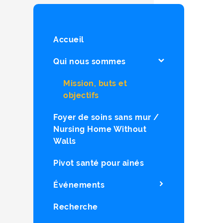
Accueil
Qui nous sommes
Mission, buts et
objectifs
Foyer de soins sans mur /
Nursing Home Without
Walls
Pivot santé pour aînés
Événements
Recherche