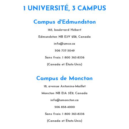
1 UNIVERSITÉ, 3 CAMPUS
Campus d'Edmundston
165, boulevard Hébert
Edmundston NB E3V 2S8, Canada
info@umce.ca
506 737-5049
Sans frais: 1 800 363-8336
(Canada et États-Unis)
Campus de Moncton
18, avenue Antonine-Maillet
Moncton NB E1A 3E9, Canada
info@umoncton.ca
506 858-4000
Sans frais: 1 800 363-8336
(Canada et États-Unis)