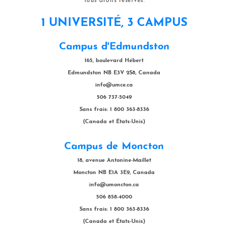
Tous droits réservés.
1 UNIVERSITÉ, 3 CAMPUS
Campus d'Edmundston
165, boulevard Hébert
Edmundston NB E3V 2S8, Canada
info@umce.ca
506 737-5049
Sans frais: 1 800 363-8336
(Canada et États-Unis)
Campus de Moncton
18, avenue Antonine-Maillet
Moncton NB E1A 3E9, Canada
info@umoncton.ca
506 858-4000
Sans frais: 1 800 363-8336
(Canada et États-Unis)