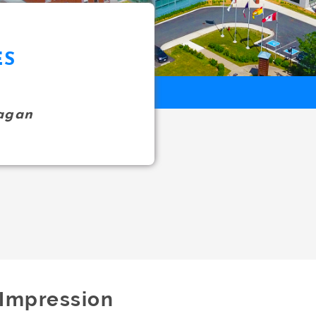
ES
agan
Impression