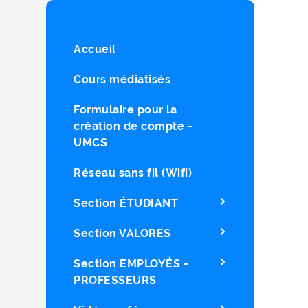
Accueil
Cours médiatisés
Formulaire pour la
création de compte -
UMCS
Réseau sans fil (Wifi)
Section ÉTUDIANT
Section VALORES
Section EMPLOYÉS -
PROFESSEURS